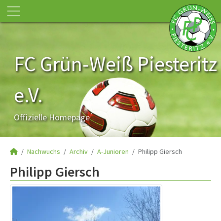
FC Grün-Weiß Piesteritz
e.V.
Offizielle Homepage
Nachwuchs
Archiv
A-Junioren
Philipp Giersch
Philipp Giersch