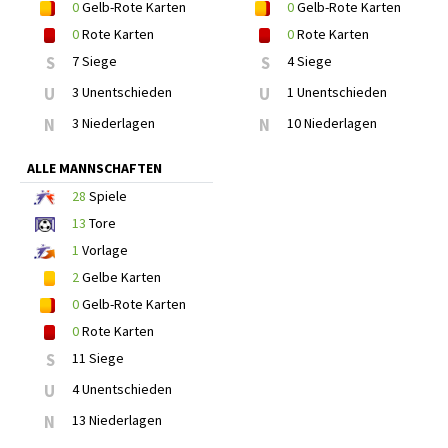
0
Gelb-Rote Karten
0
Gelb-Rote Karten
0
Rote Karten
0
Rote Karten
S
7 Siege
S
4 Siege
U
3 Unentschieden
U
1 Unentschieden
N
3 Niederlagen
N
10 Niederlagen
ALLE MANNSCHAFTEN
28
Spiele
13
Tore
1
Vorlage
2
Gelbe Karten
0
Gelb-Rote Karten
0
Rote Karten
S
11 Siege
U
4 Unentschieden
N
13 Niederlagen