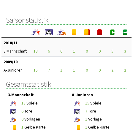
Saisonstatistik
2010/11
3.Mannschaft
13
6
0
1
0
0
5
3
2009/10
A-Junioren
15
7
1
1
0
0
2
2
Gesamtstatistik
3.Mannschaft
A-Junioren
13
Spiele
15
Spiele
6
Tore
7
Tore
0
Vorlagen
1
Vorlage
1
Gelbe Karte
1
Gelbe Karte