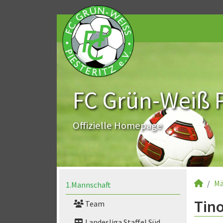
FC Grün-Weiß Pi
Offizielle Homepage
Mä
1.Mannschaft
Tino
Team
Landesliga Staffel Süd