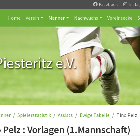
Facebook
Insta
Home
Verein
Männer
Nachwuchs
Vereinsecke
esteritz e.V.
nner
Spielerstatistik
Assists
Ewige Tabelle
Tino Pelz
 Pelz : Vorlagen (1.Mannschaft)