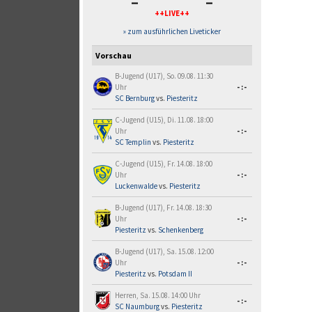
-
-
++LIVE++
» zum ausführlichen Liveticker
Vorschau
B-Jugend (U17), So. 09.08. 11:30
Uhr
-:-
SC Bernburg
vs.
Piesteritz
C-Jugend (U15), Di. 11.08. 18:00
Uhr
-:-
SC Templin
vs.
Piesteritz
C-Jugend (U15), Fr. 14.08. 18:00
Uhr
-:-
Luckenwalde
vs.
Piesteritz
B-Jugend (U17), Fr. 14.08. 18:30
Uhr
-:-
Piesteritz
vs.
Schenkenberg
B-Jugend (U17), Sa. 15.08. 12:00
Uhr
-:-
Piesteritz
vs.
Potsdam II
Herren, Sa. 15.08. 14:00 Uhr
-:-
SC Naumburg
vs.
Piesteritz