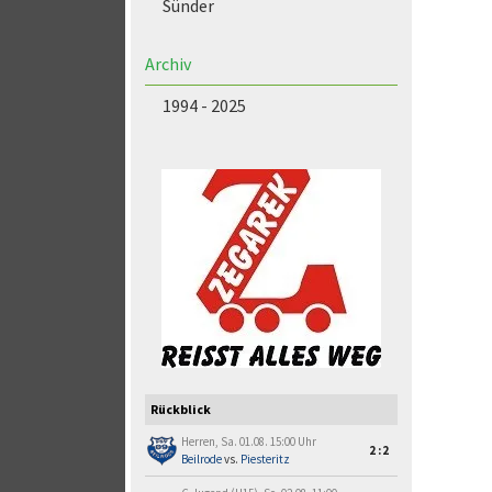
Sünder
Archiv
1994 - 2025
Rückblick
Herren, Sa. 01.08. 15:00 Uhr
2:2
Beilrode
vs.
Piesteritz