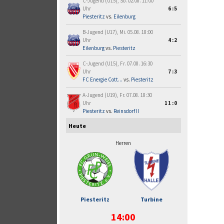
C-Jugend (U15), So. 02.08. 11:00
Uhr
6:5
Piesteritz
vs.
Eilenburg
B-Jugend (U17), Mi. 05.08. 18:00
Uhr
4:2
Eilenburg
vs.
Piesteritz
C-Jugend (U15), Fr. 07.08. 16:30
Uhr
7:3
FC Energie Cott...
vs.
Piesteritz
A-Jugend (U19), Fr. 07.08. 18:30
Uhr
11:0
Piesteritz
vs.
Reinsdorf II
Heute
Herren
Piesteritz
Turbine
14:00