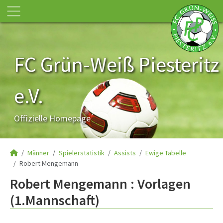
FC Grün-Weiß Piesteritz
e.V.
Offizielle Homepage
Männer
Spielerstatistik
Assists
Ewige Tabelle
Robert Mengemann
Robert Mengemann : Vorlagen
(1.Mannschaft)