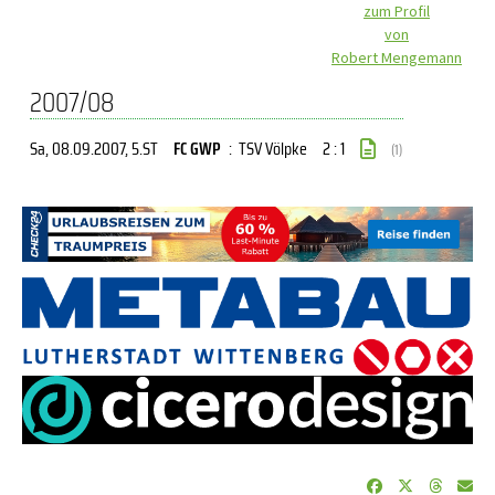
zum Profil
von
Robert Mengemann
2007/08
Sa, 08.09.2007
, 5.ST
FC GWP
:
TSV Völpke
2 : 1
(1)