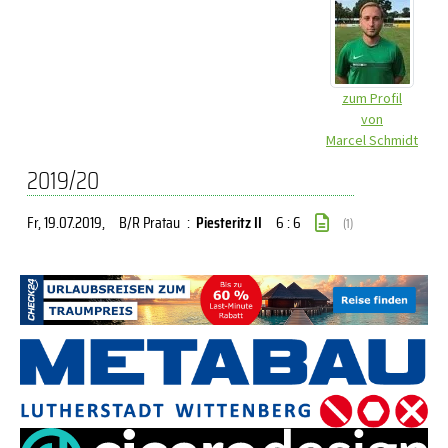
zum Profil
von
Marcel Schmidt
2019/20
Fr, 19.07.2019
,
B/R Pratau
:
Piesteritz II
6 : 6
(1)