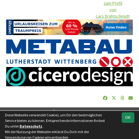
zum Profil
von
Lars Drahtschmidt
soccero.de
Diese Webseite verwendet Cookies, um Dir den bestmöglichen
OK
© 2006 - 2026
Service bieten zu können. Entsprechende Informationen findest
Du unter
Datenschutz
.
Besucherstatistik
Geburtstage
Impressum
Datenschutz
Mit der Nutzung der Webseite erklärst Du Dich mit der
Kontakt
Verwendung von Cookies einverstanden.