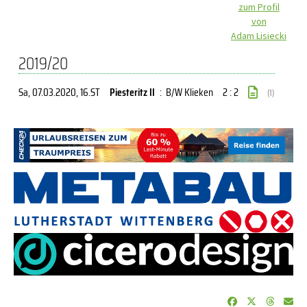
zum Profil
von
Adam Lisiecki
2019/20
Sa, 07.03.2020
, 16.ST
Piesteritz II
:
B/W Klieken
2 : 2
(1)