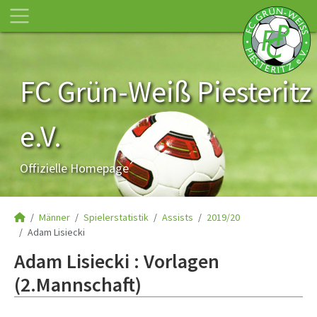
FC Grün-Weiß Piesteritz
e.V.
Offizielle Homepage
Männer
Spielerstatistik
Assists
2019/20
Adam Lisiecki
Adam Lisiecki : Vorlagen
(2.Mannschaft)