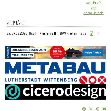
zum Profil
von
Adam Lisiecki
2019/20
Sa, 07.03.2020
, 16.ST
Piesteritz II
:
B/W Klieken
2 : 2
(1)