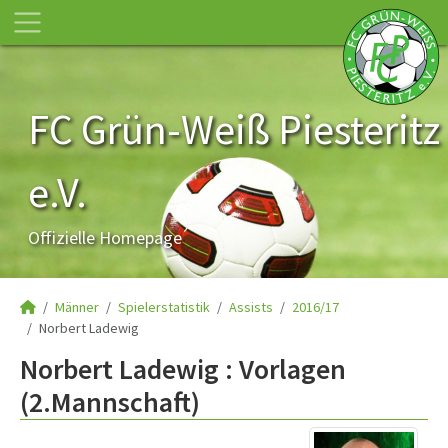
FC Grün-Weiß Piesteritz
e.V.
Offizielle Homepage
Männer
Spielerstatistik
Assists
2016/17
Norbert Ladewig
Norbert Ladewig : Vorlagen
(2.Mannschaft)