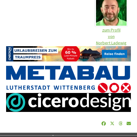
zum Profil
von
Norbert Ladewig