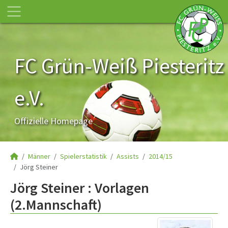
FC Grün-Weiß Piesteritz
e.V.
Offizielle Homepage
Männer
Spielerstatistik
Assists
2014/15
Jörg Steiner
Jörg Steiner : Vorlagen
(2.Mannschaft)