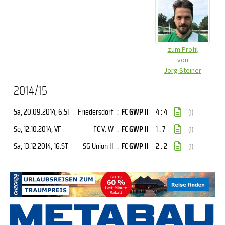
zum Profil
von
Jörg Steiner
2014/15
Sa, 20.09.2014
, 6.ST
Friedersdorf
:
FC GWP II
4 : 4
(1)
So, 12.10.2014
, VF
FC V. W
:
FC GWP II
1 : 7
(1)
Sa, 13.12.2014
, 16.ST
SG Union II
:
FC GWP II
2 : 2
(1)