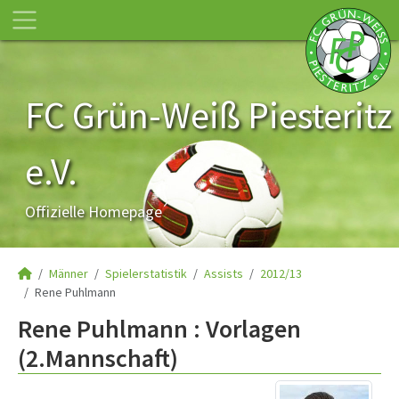
FC Grün-Weiß Piesteritz
e.V.
Offizielle Homepage
Männer
Spielerstatistik
Assists
2012/13
Rene Puhlmann
Rene Puhlmann : Vorlagen
(2.Mannschaft)