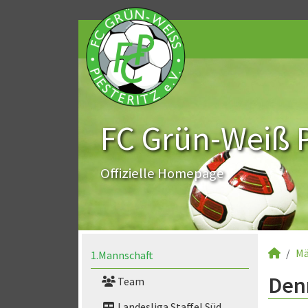
FC Grün-Weiß Pi
Offizielle Homepage
Mä
1.Mannschaft
Denn
Team
Landesliga Staffel Süd