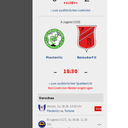
++LIVE++
» zum ausführlichen Liveticker
A-Jugend (U19)
Piesteritz
Reinsdorf II
-
-
18:30
» zum ausführlichen Spielbericht
Kein Liveticker-Melder eingetragen
Vorschau
Herren, Sa. 08.08. 14:00 Uhr
live
Piesteritz
vs.
Turbine
B-Jugend (U17), So. 09.08. 11:30
Uhr
-:-