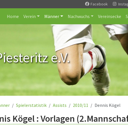
Facebook
Insta
Home
Verein
Männer
Nachwuchs
Vereinsecke
esteritz e.V.
nner
Spielerstatistik
Assists
2010/11
Dennis Kögel
is Kögel : Vorlagen (2.Mannschaf