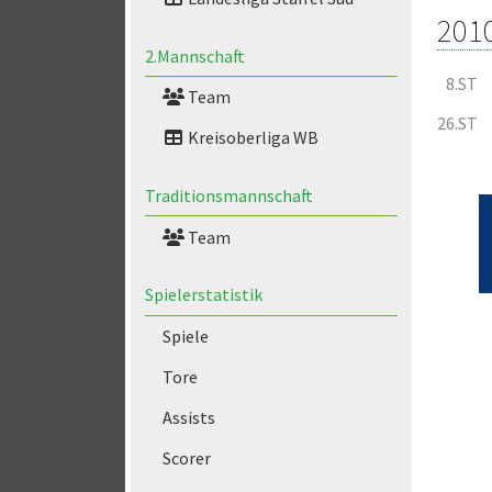
201
2.Mannschaft
8.ST
Team
26.ST
Kreisoberliga WB
Traditionsmannschaft
Team
Spielerstatistik
Spiele
Tore
Assists
Scorer