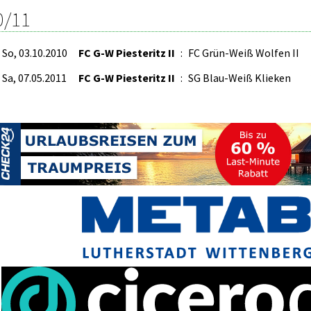
0/11
So, 03.10.2010
FC G-W Piesteritz II
:
FC Grün-Weiß Wolfen II
Sa, 07.05.2011
FC G-W Piesteritz II
:
SG Blau-Weiß Klieken