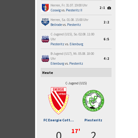
Herren, Fr. 31.07. 19:00 Uhr
2:1
Coswig
vs.
Piesteritz II
Herren, Sa. 01.08. 15:00 Uhr
2:2
Beilrode
vs.
Piesteritz
C-Jugend (U15), So. 02.08. 11:00
Uhr
6:5
Piesteritz
vs.
Eilenburg
B-Jugend (U17), Mi. 05.08. 18:00
Uhr
4:2
Eilenburg
vs.
Piesteritz
Heute
C-Jugend (U15)
FC Energie Cott...
Piesteritz
17'
0
2