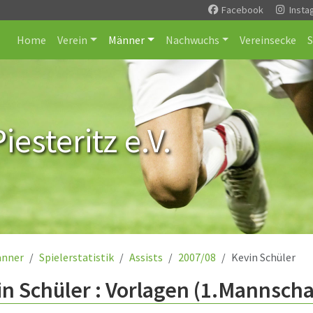
Facebook
Insta
Home
Verein
Männer
Nachwuchs
Vereinsecke
esteritz e.V.
nner
Spielerstatistik
Assists
2007/08
Kevin Schüler
n Schüler : Vorlagen (1.Mannscha