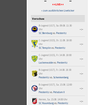
-
-
++LIVE++
» zum ausführlichen Liveticker
Vorschau
B-Jugend (U17), So. 09.08. 11:30
Uhr
-:-
SC Bernburg
vs.
Piesteritz
C-Jugend (U15), Di. 11.08. 18:00
Uhr
-:-
SC Templin
vs.
Piesteritz
C-Jugend (U15), Fr. 14.08. 18:00
Uhr
-:-
Luckenwalde
vs.
Piesteritz
B-Jugend (U17), Fr. 14.08. 18:30
Uhr
-:-
Piesteritz
vs.
Schenkenberg
B-Jugend (U17), Sa. 15.08. 12:00
Uhr
-:-
Piesteritz
vs.
Potsdam II
Herren, Sa. 15.08. 14:00 Uhr
-:-
SC Naumburg
vs.
Piesteritz