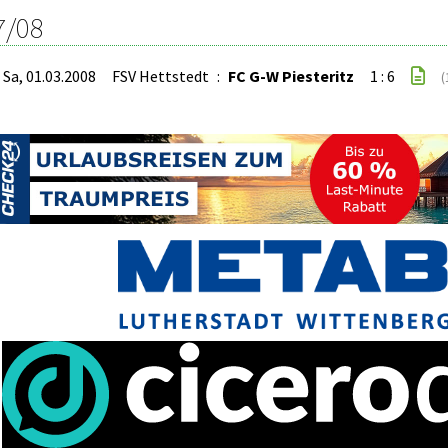
7/08
Sa, 01.03.2008
FSV Hettstedt
:
FC G-W Piesteritz
1 : 6
(