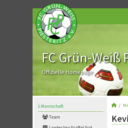
FC Grün-Weiß Pi
Offizielle Homepage
Mä
1.Mannschaft
Kevi
Team
Landesliga Staffel Süd