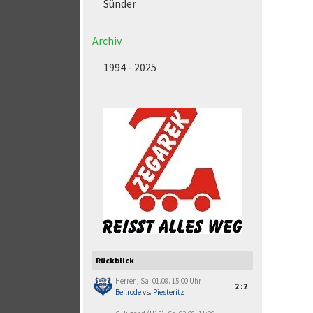
Sünder
Archiv
1994 - 2025
Rückblick
Herren, Sa. 01.08. 15:00 Uhr
2:2
Beilrode
vs.
Piesteritz