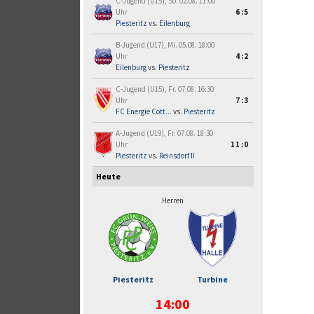
C-Jugend (U15), So. 02.08. 11:00
Uhr
6:5
Piesteritz
vs.
Eilenburg
B-Jugend (U17), Mi. 05.08. 18:00
Uhr
4:2
Eilenburg
vs.
Piesteritz
C-Jugend (U15), Fr. 07.08. 16:30
Uhr
7:3
FC Energie Cott...
vs.
Piesteritz
A-Jugend (U19), Fr. 07.08. 18:30
Uhr
11:0
Piesteritz
vs.
Reinsdorf II
Heute
Herren
Piesteritz
Turbine
14:00