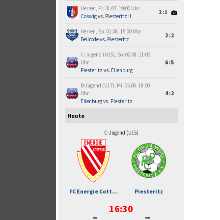
Herren, Fr. 31.07. 19:00 Uhr
2:1
Coswig
vs.
Piesteritz II
Herren, Sa. 01.08. 15:00 Uhr
2:2
Beilrode
vs.
Piesteritz
C-Jugend (U15), So. 02.08. 11:00
Uhr
6:5
Piesteritz
vs.
Eilenburg
B-Jugend (U17), Mi. 05.08. 18:00
Uhr
4:2
Eilenburg
vs.
Piesteritz
Heute
C-Jugend (U15)
FC Energie Cott...
Piesteritz
16:30
-
-