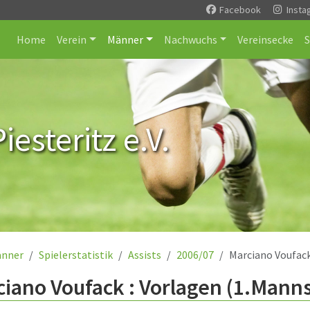
Facebook
Insta
Home
Verein
Männer
Nachwuchs
Vereinsecke
esteritz e.V.
nner
Spielerstatistik
Assists
2006/07
Marciano Voufac
iano Voufack : Vorlagen (1.Manns