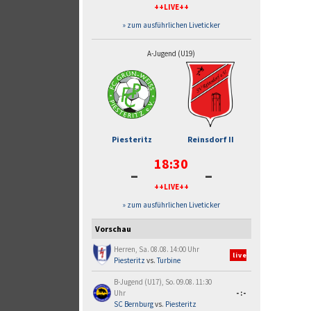
++LIVE++
» zum ausführlichen Liveticker
A-Jugend (U19)
Piesteritz
Reinsdorf II
18:30
-
-
++LIVE++
» zum ausführlichen Liveticker
Vorschau
Herren, Sa. 08.08. 14:00 Uhr
live
Piesteritz
vs.
Turbine
B-Jugend (U17), So. 09.08. 11:30
Uhr
-:-
SC Bernburg
vs.
Piesteritz