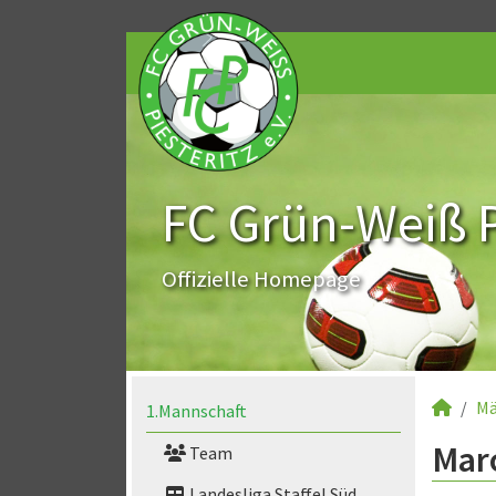
FC Grün-Weiß Pi
Offizielle Homepage
Mä
1.Mannschaft
Marc
Team
Landesliga Staffel Süd