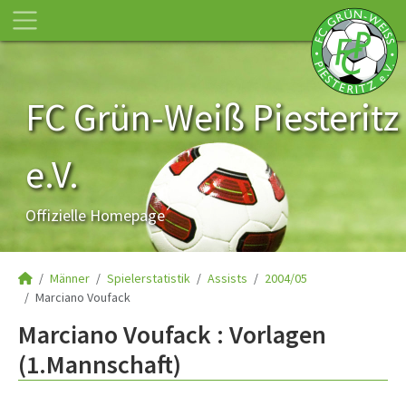
FC Grün-Weiß Piesteritz
e.V.
Offizielle Homepage
Männer
Spielerstatistik
Assists
2004/05
Marciano Voufack
Marciano Voufack : Vorlagen
(1.Mannschaft)