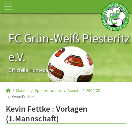
FC Grün-Weiß Piesteritz
e.V.
Offizielle Homepage
Männer
Spielerstatistik
Assists
2004/05
Kevin Fettke
Kevin Fettke : Vorlagen
(1.Mannschaft)