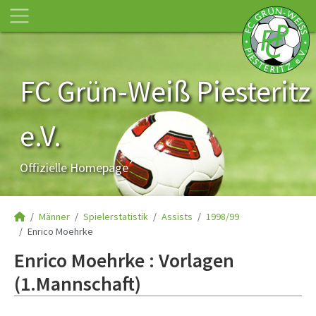
FC Grün-Weiß Piesteritz
e.V.
Offizielle Homepage
Männer
Spielerstatistik
Assists
1998/99
Enrico Moehrke
Enrico Moehrke : Vorlagen
(1.Mannschaft)