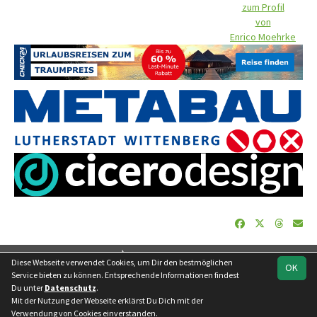
zum Profil
von
Enrico Moehrke
soccero.de
Diese Webseite verwendet Cookies, um Dir den bestmöglichen
OK
© 2006 - 2026
Service bieten zu können. Entsprechende Informationen findest
Du unter
Datenschutz
.
Besucherstatistik
Geburtstage
Impressum
Datenschutz
Mit der Nutzung der Webseite erklärst Du Dich mit der
Kontakt
Verwendung von Cookies einverstanden.