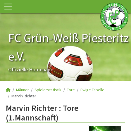
FC Grün-Weiß Piesteritz
e.V.
Offizielle Homepage
Männer
Spielerstatistik
Tore
Ewige Tabelle
Marvin Richter
Marvin Richter : Tore
(1.Mannschaft)