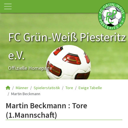
FC Grün-Weiß Piesteritz
e.V.
Offizielle Homepage
Männer
Spielerstatistik
Tore
Ewige Tabelle
Martin Beckmann
Martin Beckmann : Tore
(1.Mannschaft)