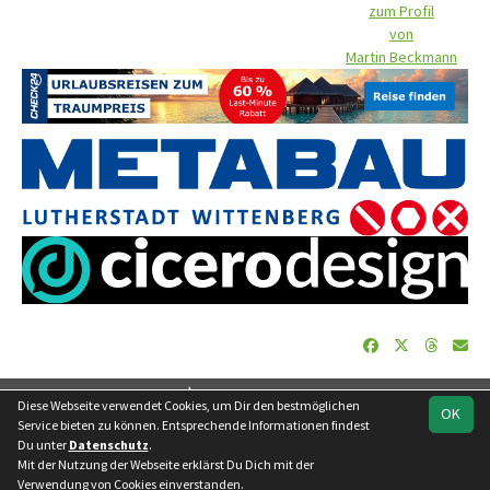
zum Profil
von
Martin Beckmann
soccero.de
Diese Webseite verwendet Cookies, um Dir den bestmöglichen
OK
© 2006 - 2026
Service bieten zu können. Entsprechende Informationen findest
Du unter
Datenschutz
.
Besucherstatistik
Geburtstage
Impressum
Datenschutz
Mit der Nutzung der Webseite erklärst Du Dich mit der
Kontakt
Verwendung von Cookies einverstanden.