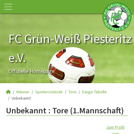
FC Grün-Weiß Piesteritz
e.V.
Offizielle Homepage
Männer
Spielerstatistik
Tore
Ewige Tabelle
Unbekannt
Unbekannt : Tore (1.Mannschaft)
zum Profil
von