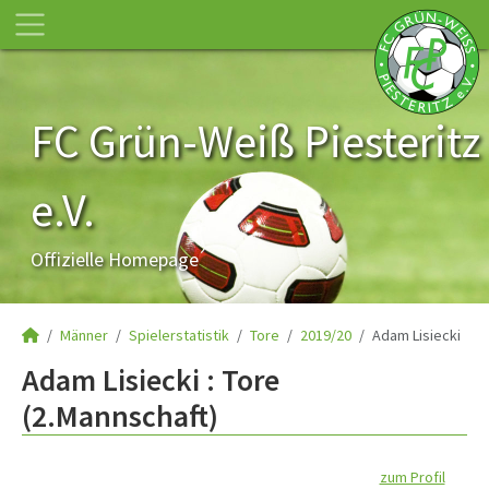
FC Grün-Weiß Piesteritz
e.V.
Offizielle Homepage
Männer
Spielerstatistik
Tore
2019/20
Adam Lisiecki
Adam Lisiecki : Tore
(2.Mannschaft)
zum Profil