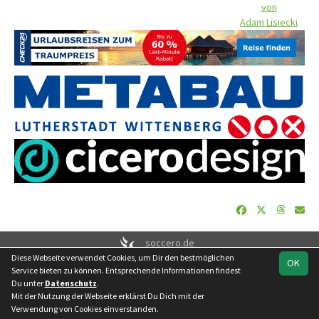
von
Adam Lisiecki
soccero.de
Diese Webseite verwendet Cookies, um Dir den bestmöglichen
© 2006 - 2026
OK
Service bieten zu können. Entsprechende Informationen findest
Besucherstatistik
Geburtstage
Impressum
Datenschutz
Du unter
Datenschutz
.
Kontakt
Mit der Nutzung der Webseite erklärst Du Dich mit der
Verwendung von Cookies einverstanden.