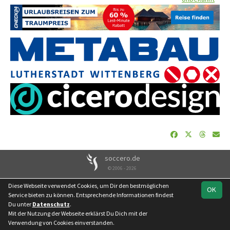
soccero.de
© 2006 - 2026
Besucherstatistik
Geburtstage
Impressum
Datenschutz
Diese Webseite verwendet Cookies, um Dir den bestmöglichen
OK
Kontakt
Service bieten zu können. Entsprechende Informationen findest
Du unter
Datenschutz
.
Mit der Nutzung der Webseite erklärst Du Dich mit der
Verwendung von Cookies einverstanden.