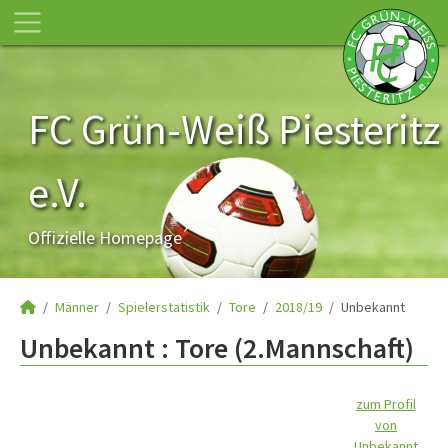
FC Grün-Weiß Piesteritz
e.V.
Offizielle Homepage
Männer
Spielerstatistik
Tore
2018/19
Unbekannt
Unbekannt : Tore (2.Mannschaft)
zum Profil
von
Unbekannt