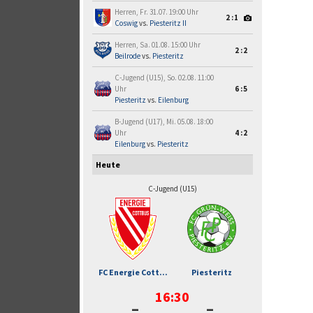
Herren, Fr. 31.07. 19:00 Uhr
2:1
Coswig
vs.
Piesteritz II
Herren, Sa. 01.08. 15:00 Uhr
2:2
Beilrode
vs.
Piesteritz
C-Jugend (U15), So. 02.08. 11:00
Uhr
6:5
Piesteritz
vs.
Eilenburg
B-Jugend (U17), Mi. 05.08. 18:00
Uhr
4:2
Eilenburg
vs.
Piesteritz
Heute
C-Jugend (U15)
FC Energie Cott...
Piesteritz
16:30
-
-