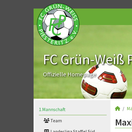
FC Grün-Weiß Pi
Offizielle Homepage
Mä
1.Mannschaft
Maxi
Team
Landesliga Staffel Süd