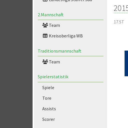
201
2.Mannschaft
17.ST
Team
Kreisoberliga WB
Traditionsmannschaft
Team
Spielerstatistik
Spiele
Tore
Assists
Scorer