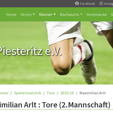
Facebook
Insta
Home
Verein
Männer
Nachwuchs
Vereinsecke
esteritz e.V.
nner
Spielerstatistik
Tore
2015/16
Maximilian Arlt
milian Arlt : Tore (2.Mannschaft)