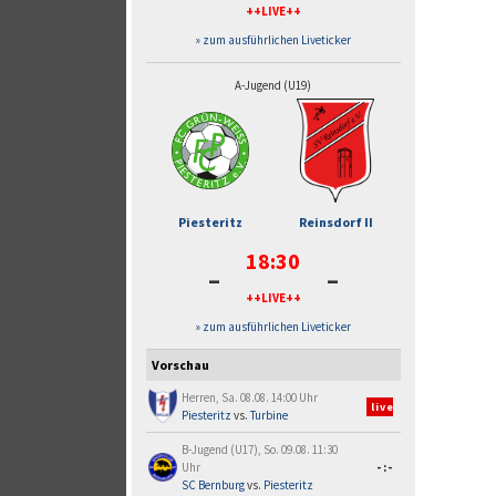
++LIVE++
» zum ausführlichen Liveticker
A-Jugend (U19)
Piesteritz
Reinsdorf II
18:30
-
-
++LIVE++
» zum ausführlichen Liveticker
Vorschau
Herren, Sa. 08.08. 14:00 Uhr
live
Piesteritz
vs.
Turbine
B-Jugend (U17), So. 09.08. 11:30
Uhr
-:-
SC Bernburg
vs.
Piesteritz