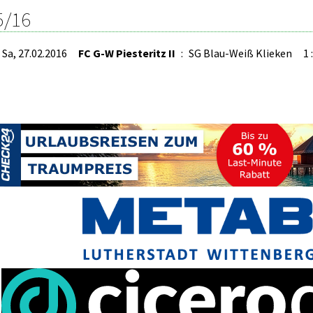
5/16
Sa, 27.02.2016
FC G-W Piesteritz II
:
SG Blau-Weiß Klieken
1 