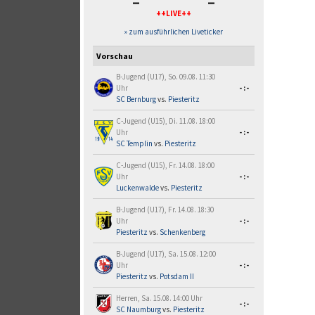
-
-
++LIVE++
» zum ausführlichen Liveticker
Vorschau
B-Jugend (U17), So. 09.08. 11:30
Uhr
-:-
SC Bernburg
vs.
Piesteritz
C-Jugend (U15), Di. 11.08. 18:00
Uhr
-:-
SC Templin
vs.
Piesteritz
C-Jugend (U15), Fr. 14.08. 18:00
Uhr
-:-
Luckenwalde
vs.
Piesteritz
B-Jugend (U17), Fr. 14.08. 18:30
Uhr
-:-
Piesteritz
vs.
Schenkenberg
B-Jugend (U17), Sa. 15.08. 12:00
Uhr
-:-
Piesteritz
vs.
Potsdam II
Herren, Sa. 15.08. 14:00 Uhr
-:-
SC Naumburg
vs.
Piesteritz