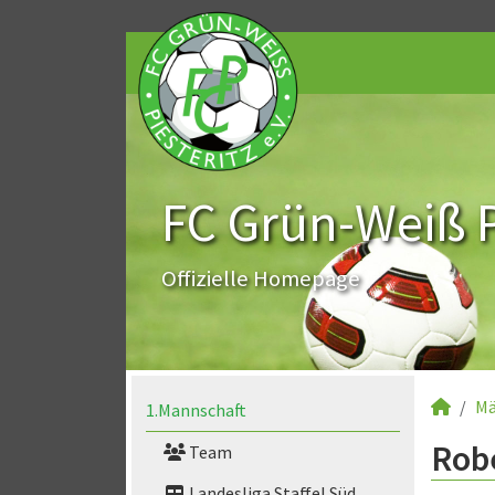
FC Grün-Weiß Pi
Offizielle Homepage
Mä
1.Mannschaft
Robe
Team
Landesliga Staffel Süd