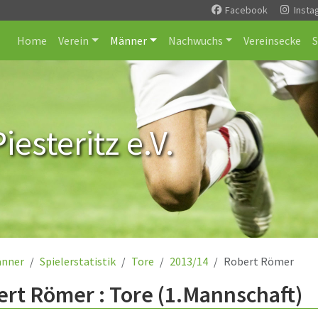
Facebook
Insta
Home
Verein
Männer
Nachwuchs
Vereinsecke
esteritz e.V.
nner
Spielerstatistik
Tore
2013/14
Robert Römer
rt Römer : Tore (1.Mannschaft)