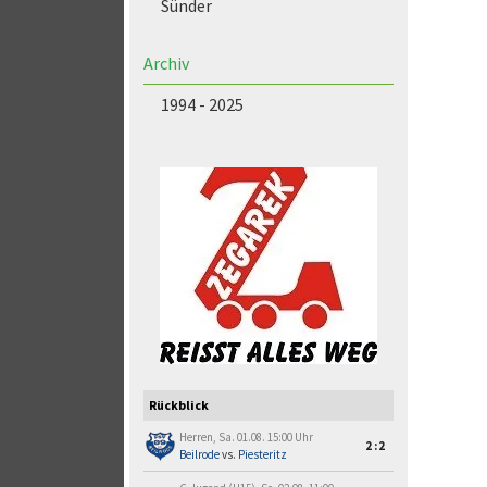
Sünder
Archiv
1994 - 2025
Rückblick
Herren, Sa. 01.08. 15:00 Uhr
2:2
Beilrode
vs.
Piesteritz