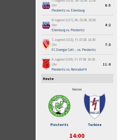
C-Jugend (U15), So. 02.08. 11:00
Uhr
6:5
Piesteritz
vs.
Eilenburg
B-Jugend (U17), Mi. 05.08. 18:00
Uhr
4:2
Eilenburg
vs.
Piesteritz
C-Jugend (U15), Fr. 07.08. 16:30
Uhr
7:3
FC Energie Cott...
vs.
Piesteritz
A-Jugend (U19), Fr. 07.08. 18:30
Uhr
11:0
Piesteritz
vs.
Reinsdorf II
Heute
Herren
Piesteritz
Turbine
14:00