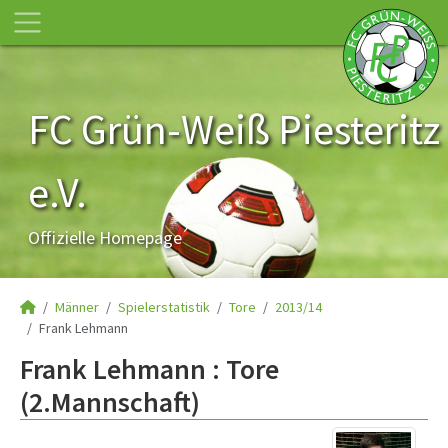
FC Grün-Weiß Piesteritz
e.V.
Offizielle Homepage
Männer
Spielerstatistik
Tore
2013/14
Frank Lehmann
Frank Lehmann : Tore
(2.Mannschaft)