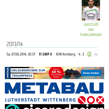
zum Profil
von
Frank Lehmann
2013/14
Sa, 07.06.2014
, 30.ST
FC GWP II
:
R/W Kemberg
4 : 2
(3)