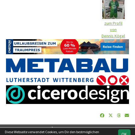
zum Profil
von
Dennis Kögel
soccero.de
Diese Webseite verwendet Cookies, um Dir den bestmöglichen
OK