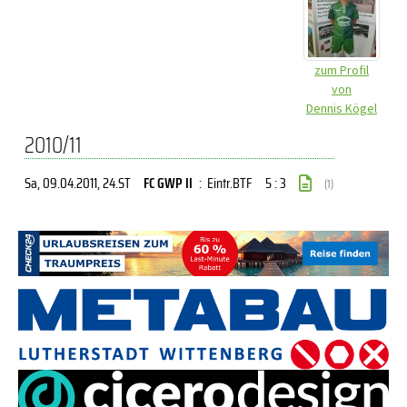
zum Profil
von
Dennis Kögel
2010/11
Sa, 09.04.2011
, 24.ST
FC GWP II
:
Eintr.BTF
5 : 3
(1)