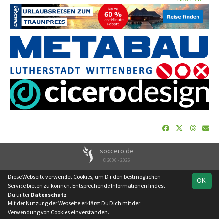
soccero.de
© 2006 - 2026
Besucherstatistik
Geburtstage
Impressum
Datenschutz
Diese Webseite verwendet Cookies, um Dir den bestmöglichen
OK
Kontakt
Service bieten zu können. Entsprechende Informationen findest
Du unter
Datenschutz
.
Mit der Nutzung der Webseite erklärst Du Dich mit der
Verwendung von Cookies einverstanden.