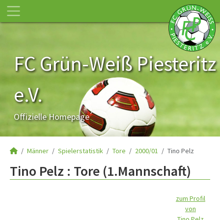
FC Grün-Weiß Piesteritz
e.V.
Offizielle Homepage
Männer
Spielerstatistik
Tore
2000/01
Tino Pelz
Tino Pelz : Tore (1.Mannschaft)
zum Profil
von
Tino Pelz