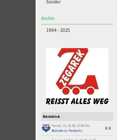
Sünder
Archiv
1994 - 2025
Rückblick
Herren, Sa. 01.08. 15:00 Uhr
2:2
Beilrode
vs.
Piesteritz