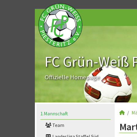
FC Grün-Weiß Pi
Offizielle Homepage
Mä
1.Mannschaft
Mart
Team
Landesliga Staffel Süd