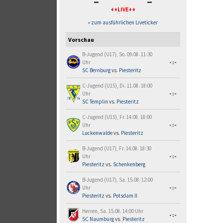
-
-
++LIVE++
» zum ausführlichen Liveticker
Vorschau
B-Jugend (U17), So. 09.08. 11:30
Uhr
-:-
SC Bernburg
vs.
Piesteritz
C-Jugend (U15), Di. 11.08. 18:00
Uhr
-:-
SC Templin
vs.
Piesteritz
C-Jugend (U15), Fr. 14.08. 18:00
Uhr
-:-
Luckenwalde
vs.
Piesteritz
B-Jugend (U17), Fr. 14.08. 18:30
Uhr
-:-
Piesteritz
vs.
Schenkenberg
B-Jugend (U17), Sa. 15.08. 12:00
Uhr
-:-
Piesteritz
vs.
Potsdam II
Herren, Sa. 15.08. 14:00 Uhr
-:-
SC Naumburg
vs.
Piesteritz