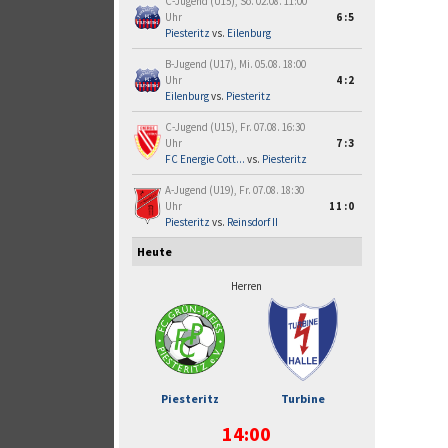
C-Jugend (U15), So. 02.08. 11:00
Uhr
6:5
Piesteritz
vs.
Eilenburg
B-Jugend (U17), Mi. 05.08. 18:00
Uhr
4:2
Eilenburg
vs.
Piesteritz
C-Jugend (U15), Fr. 07.08. 16:30
Uhr
7:3
FC Energie Cott...
vs.
Piesteritz
A-Jugend (U19), Fr. 07.08. 18:30
Uhr
11:0
Piesteritz
vs.
Reinsdorf II
Heute
Herren
Piesteritz
Turbine
14:00