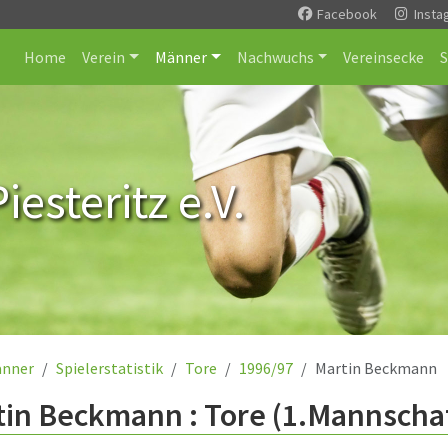
Facebook
Insta
Home
Verein
Männer
Nachwuchs
Vereinsecke
esteritz e.V.
nner
Spielerstatistik
Tore
1996/97
Martin Beckmann
in Beckmann : Tore (1.Mannschaf