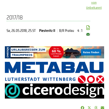
von
Unbekannt
2017/18
Sa, 26.05.2018
, 25.ST
Piesteritz II
:
B/R Pratau
4 : 1
(
)