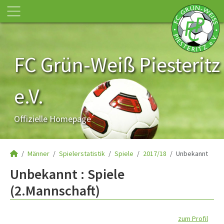
FC Grün-Weiß Piesteritz
e.V.
Offizielle Homepage
Männer
Spielerstatistik
Spiele
2017/18
Unbekannt
Unbekannt : Spiele
(2.Mannschaft)
zum Profil