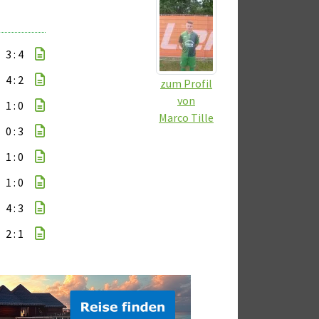
3 : 4
4 : 2
zum Profil
von
1 : 0
Marco Tille
0 : 3
1 : 0
1 : 0
4 : 3
2 : 1