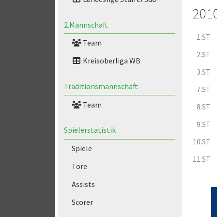
201
2.Mannschaft
1.ST
Team
2.ST
Kreisoberliga WB
3.ST
Traditionsmannschaft
7.ST
Team
8.ST
9.ST
Spielerstatistik
10.ST
Spiele
11.ST
Tore
Assists
Scorer