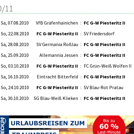
0/11
Sa, 07.08.2010
VfB Gräfenhainichen
:
FC G-W Piesteritz II
So, 22.08.2010
FC G-W Piesteritz II
:
SV Friedersdorf
Sa, 28.08.2010
SV Germania Roßlau
:
FC G-W Piesteritz II
Sa, 25.09.2010
Allemannia Jessen
:
FC G-W Piesteritz II
So, 03.10.2010
FC G-W Piesteritz II
:
FC Grün-Weiß Wolfen II
Sa, 16.10.2010
Eintracht Bitterfeld
:
FC G-W Piesteritz II
So, 24.10.2010
FC G-W Piesteritz II
:
SV Blau-Rot Pratau
Sa, 30.10.2010
SG Blau-Weiß Klieken
:
FC G-W Piesteritz II