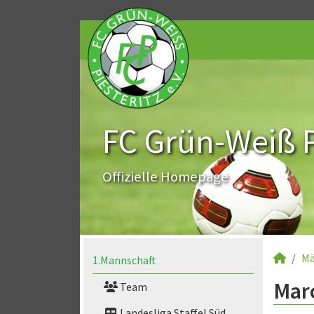
FC Grün-Weiß Pi
Offizielle Homepage
Mä
1.Mannschaft
Marc
Team
Landesliga Staffel Süd