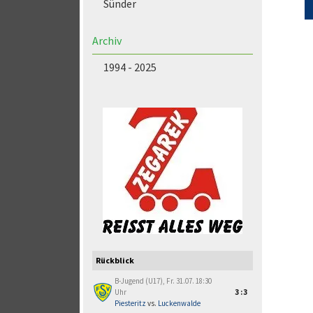
Sünder
Archiv
1994 - 2025
Rückblick
B-Jugend (U17), Fr. 31.07. 18:30
Uhr
3:3
Piesteritz
vs.
Luckenwalde