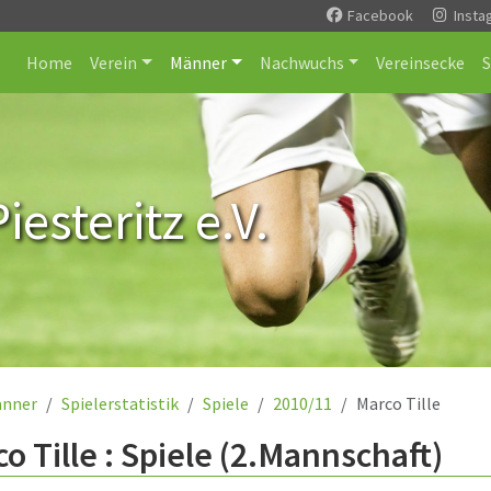
Facebook
Insta
Home
Verein
Männer
Nachwuchs
Vereinsecke
esteritz e.V.
nner
Spielerstatistik
Spiele
2010/11
Marco Tille
o Tille : Spiele (2.Mannschaft)