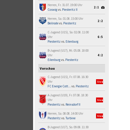
Herren, Fr. 31.07. 19:00 Uhr
2:1
Coswig
vs.
Piesteritz II
Herren, Sa. 01.08. 15:00 Uhr
2:2
Beilrode
vs.
Piesteritz
C-Jugend (U15), So. 02.08. 11:00
Uhr
6:5
Piesteritz
vs.
Eilenburg
B-Jugend (U17), Mi. 05.08. 18:00
Uhr
4:2
Eilenburg
vs.
Piesteritz
Vorschau
C-Jugend (U15), Fr. 07.08. 16:30
Uhr
live
FC Energie Cott...
vs.
Piesteritz
A-Jugend (U19), Fr. 07.08. 18:30
Uhr
live
Piesteritz
vs.
Reinsdorf II
Herren, Sa. 08.08. 14:00 Uhr
live
Piesteritz
vs.
Turbine
B-Jugend (U17), So. 09.08. 11:30