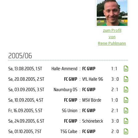
zum Profil
von
Rene Puhlmann
2005/06
Sa, 13.08.2005
, 1.ST
Halle-Ammend
:
FC GWP
1 : 1
Sa, 20.08.2005
, 2.ST
FC GWP
:
VfL Halle 96
3 : 0
Sa, 03.09.2005
, 3.ST
Naumburg 05
:
FC GWP
2 : 1
Sa, 10.09.2005
, 4.ST
FC GWP
:
MSV Börde
1 : 0
Fr, 16.09.2005
, 5.ST
SG Union
:
FC GWP
2 : 1
Sa, 24.09.2005
, 6.ST
FC GWP
:
Schönebeck
3 : 0
Sa, 01.10.2005
, 7.ST
TSG Calbe
:
FC GWP
2 : 0