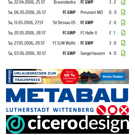
Sa, 22.04.2006
, 25.ST
Braunsbedra
:
FC GWP
3 : 2
Sa, 06.05.2006
, 26.ST
FC GWP
:
Preussen MD
0 : 0
Sa, 13.05.2006
, 27.ST
SV Dessau 05
:
FC GWP
2 : 0
Sa, 20.05.2006
, 28.ST
FC GWP
:
FC Halle II
2 : 1
Sa, 27.05.2006
, 29.ST
FC G/W Wolfe
:
FC GWP
3 : 0
Sa, 03.06.2006
, 30.ST
FC GWP
:
Sangerhausen
4 : 0