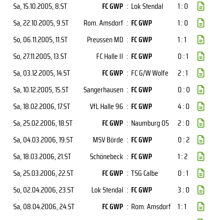
Sa, 15.10.2005
, 8.ST
FC GWP
:
Lok Stendal
1 : 0
Sa, 22.10.2005
, 9.ST
Rom. Amsdorf
:
FC GWP
1 : 0
So, 06.11.2005
, 11.ST
Preussen MD
:
FC GWP
1 : 1
So, 27.11.2005
, 13.ST
FC Halle II
:
FC GWP
0 : 1
Sa, 03.12.2005
, 14.ST
FC GWP
:
FC G/W Wolfe
2 : 1
Sa, 10.12.2005
, 15.ST
Sangerhausen
:
FC GWP
0 : 0
Sa, 18.02.2006
, 17.ST
VfL Halle 96
:
FC GWP
4 : 0
Sa, 25.02.2006
, 18.ST
FC GWP
:
Naumburg 05
2 : 0
Sa, 04.03.2006
, 19.ST
MSV Börde
:
FC GWP
0 : 2
Sa, 18.03.2006
, 21.ST
Schönebeck
:
FC GWP
1 : 2
Sa, 25.03.2006
, 22.ST
FC GWP
:
TSG Calbe
0 : 1
So, 02.04.2006
, 23.ST
Lok Stendal
:
FC GWP
3 : 0
Sa, 08.04.2006
, 24.ST
FC GWP
:
Rom. Amsdorf
1 : 1