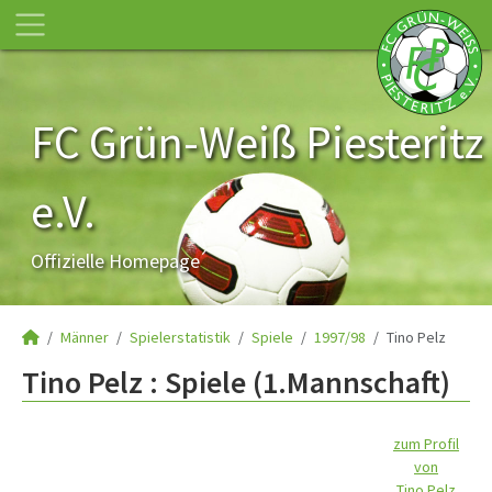
FC Grün-Weiß Piesteritz
e.V.
Offizielle Homepage
Männer
Spielerstatistik
Spiele
1997/98
Tino Pelz
Tino Pelz : Spiele (1.Mannschaft)
zum Profil
von
Tino Pelz