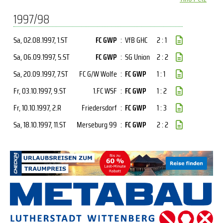
1997/98
Sa, 02.08.1997
, 1.ST
FC GWP
:
VfB GHC
2 : 1
Sa, 06.09.1997
, 5.ST
FC GWP
:
SG Union
2 : 2
Sa, 20.09.1997
, 7.ST
FC G/W Wolfe
:
FC GWP
1 : 1
Fr, 03.10.1997
, 9.ST
1.FC WSF
:
FC GWP
1 : 2
Fr, 10.10.1997
, 2.R
Friedersdorf
:
FC GWP
1 : 3
Sa, 18.10.1997
, 11.ST
Merseburg 99
:
FC GWP
2 : 2