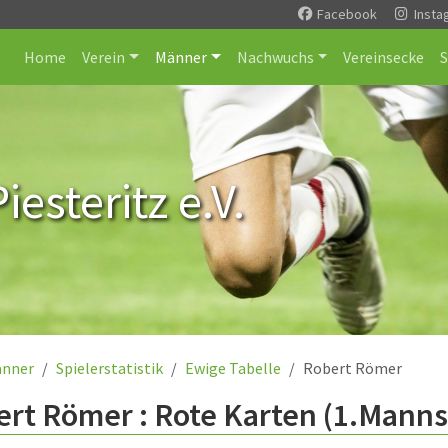
Facebook
Insta
Home
Verein
Männer
Nachwuchs
Vereinsecke
esteritz e.V.
nner
Spielerstatistik
Ewige Tabelle
Robert Römer
rt Römer : Rote Karten (1.Manns