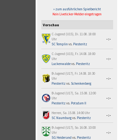
» zum ausführlichen Spielbericht
Kein Liveticker-Melder eingetragen
Vorschau
C-Jugend (U15), Di. 11.08. 18:00
Uhr
-:-
SC Templin
vs.
Piesteritz
C-Jugend (U15), Fr. 14.08. 18:00
Uhr
-:-
Luckenwalde
vs.
Piesteritz
B-Jugend (U17), Fr. 14.08. 18:30
Uhr
-:-
Piesteritz
vs.
Schenkenberg
B-Jugend (U17), Sa. 15.08. 12:00
Uhr
-:-
Piesteritz
vs.
Potsdam II
Herren, Sa. 15.08. 14:00 Uhr
-:-
SC Naumburg
vs.
Piesteritz
B-Jugend (U17), So. 16.08. 10:00
Uhr
-:-
SG Heiderand
vs.
Piesteritz