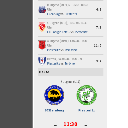
B-Jugend (U17), Mi. 05.08. 18:00
Uhr
4:2
Eilenburg
vs.
Piesteritz
C-Jugend (U15), Fr. 07.08. 16:30
Uhr
7:3
FC Energie Cott...
vs.
Piesteritz
A-Jugend (U19), Fr. 07.08. 18:30
Uhr
11:0
Piesteritz
vs.
Reinsdorf II
Herren, Sa. 08.08. 14:00 Uhr
3:2
Piesteritz
vs.
Turbine
Heute
B-Jugend (U17)
SC Bernburg
Piesteritz
-
-
11:30