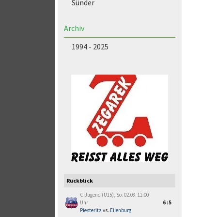
Sünder
Archiv
1994 - 2025
Rückblick
C-Jugend (U15), So. 02.08. 11:00
Uhr
6:5
Piesteritz
vs.
Eilenburg