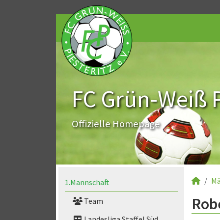
FC Grün-Weiß Pi
Offizielle Homepage
Mä
1.Mannschaft
Robe
Team
Landesliga Staffel Süd