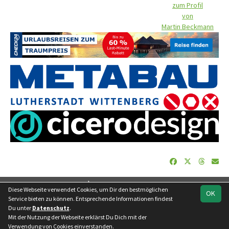
zum Profil
von
Martin Beckmann
soccero.de
Diese Webseite verwendet Cookies, um Dir den bestmöglichen
OK
© 2006 - 2026
Service bieten zu können. Entsprechende Informationen findest
Du unter
Datenschutz
.
Besucherstatistik
Geburtstage
Impressum
Datenschutz
Mit der Nutzung der Webseite erklärst Du Dich mit der
Kontakt
Verwendung von Cookies einverstanden.