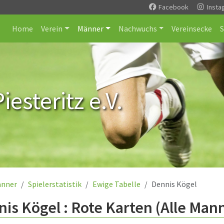
Facebook
Insta
Home
Verein
Männer
Nachwuchs
Vereinsecke
esteritz e.V.
nner
Spielerstatistik
Ewige Tabelle
Dennis Kögel
is Kögel : Rote Karten (Alle Man