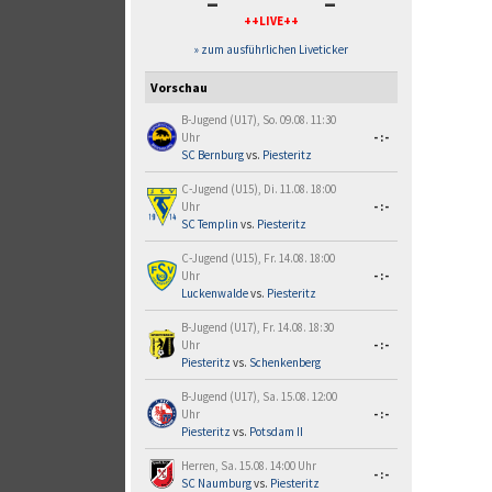
-
-
++LIVE++
» zum ausführlichen Liveticker
Vorschau
B-Jugend (U17), So. 09.08. 11:30
Uhr
-:-
SC Bernburg
vs.
Piesteritz
C-Jugend (U15), Di. 11.08. 18:00
Uhr
-:-
SC Templin
vs.
Piesteritz
C-Jugend (U15), Fr. 14.08. 18:00
Uhr
-:-
Luckenwalde
vs.
Piesteritz
B-Jugend (U17), Fr. 14.08. 18:30
Uhr
-:-
Piesteritz
vs.
Schenkenberg
B-Jugend (U17), Sa. 15.08. 12:00
Uhr
-:-
Piesteritz
vs.
Potsdam II
Herren, Sa. 15.08. 14:00 Uhr
-:-
SC Naumburg
vs.
Piesteritz