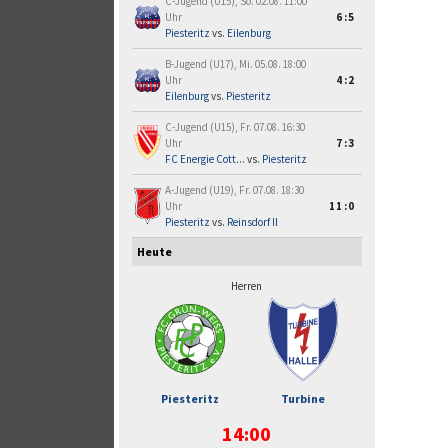
C-Jugend (U15), So. 02.08. 11:00
Uhr
6:5
Piesteritz
vs.
Eilenburg
B-Jugend (U17), Mi. 05.08. 18:00
Uhr
4:2
Eilenburg
vs.
Piesteritz
C-Jugend (U15), Fr. 07.08. 16:30
Uhr
7:3
FC Energie Cott...
vs.
Piesteritz
A-Jugend (U19), Fr. 07.08. 18:30
Uhr
11:0
Piesteritz
vs.
Reinsdorf II
Heute
Herren
Piesteritz
Turbine
14:00