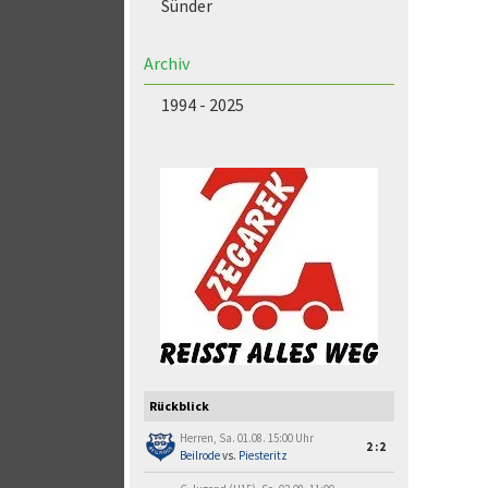
Sünder
Archiv
1994 - 2025
Rückblick
Herren, Sa. 01.08. 15:00 Uhr
2:2
Beilrode
vs.
Piesteritz