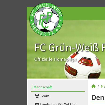
FC Grün-Weiß Pi
Offizielle Homepage
Mä
1.Mannschaft
Denn
Team
Landesliga Staffel Süd