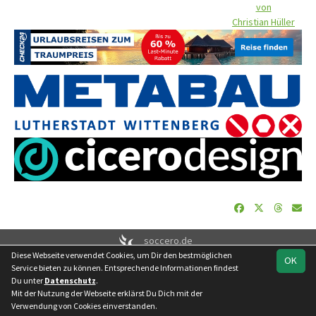
von
Christian Hüller
soccero.de
Diese Webseite verwendet Cookies, um Dir den bestmöglichen
© 2006 - 2026
OK
Service bieten zu können. Entsprechende Informationen findest
Besucherstatistik
Geburtstage
Impressum
Datenschutz
Du unter
Datenschutz
.
Kontakt
Mit der Nutzung der Webseite erklärst Du Dich mit der
Verwendung von Cookies einverstanden.