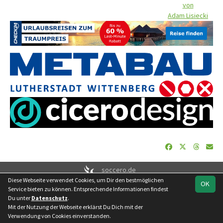
von
Adam Lisiecki
soccero.de
Diese Webseite verwendet Cookies, um Dir den bestmöglichen
© 2006 - 2026
OK
Service bieten zu können. Entsprechende Informationen findest
Besucherstatistik
Geburtstage
Impressum
Datenschutz
Du unter
Datenschutz
.
Kontakt
Mit der Nutzung der Webseite erklärst Du Dich mit der
Verwendung von Cookies einverstanden.