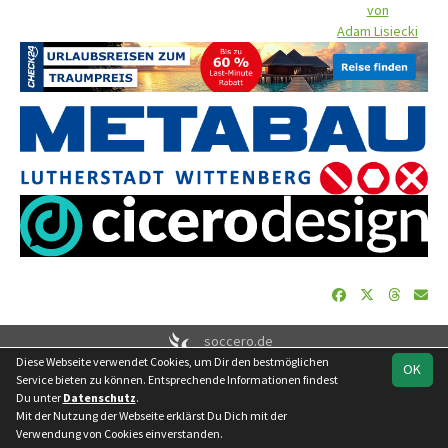
von
Adam Lisiecki
soccero.de
Diese Webseite verwendet Cookies, um Dir den bestmöglichen
© 2006 - 2026
OK
Service bieten zu können. Entsprechende Informationen findest
Besucherstatistik
Geburtstage
Impressum
Datenschutz
Du unter
Datenschutz
.
Kontakt
Mit der Nutzung der Webseite erklärst Du Dich mit der
Verwendung von Cookies einverstanden.