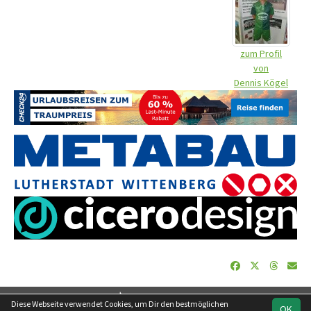
zum Profil
von
Dennis Kögel
soccero.de
Diese Webseite verwendet Cookies, um Dir den bestmöglichen
OK