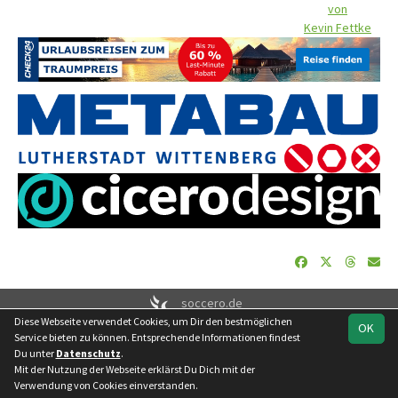
von
Kevin Fettke
soccero.de
Diese Webseite verwendet Cookies, um Dir den bestmöglichen
© 2006 - 2026
OK
Service bieten zu können. Entsprechende Informationen findest
Besucherstatistik
Geburtstage
Impressum
Datenschutz
Du unter
Datenschutz
.
Kontakt
Mit der Nutzung der Webseite erklärst Du Dich mit der
Verwendung von Cookies einverstanden.