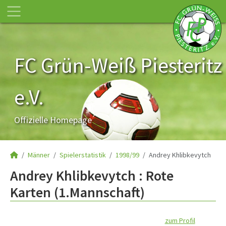
FC Grün-Weiß Piesteritz
e.V.
Offizielle Homepage
Männer
Spielerstatistik
1998/99
Andrey Khlibkevytch
Andrey Khlibkevytch : Rote
Karten (1.Mannschaft)
zum Profil