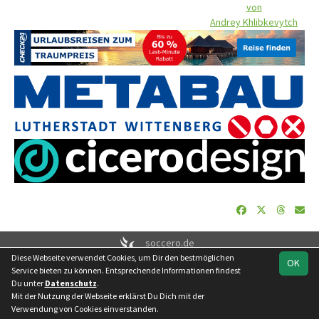
von
Andrey Khlibkevytch
soccero.de
Diese Webseite verwendet Cookies, um Dir den bestmöglichen
© 2006 - 2026
OK
Service bieten zu können. Entsprechende Informationen findest
Besucherstatistik
Geburtstage
Impressum
Datenschutz
Du unter
Datenschutz
.
Kontakt
Mit der Nutzung der Webseite erklärst Du Dich mit der
Verwendung von Cookies einverstanden.