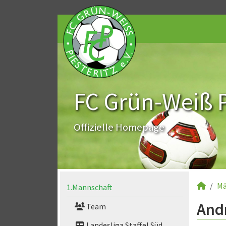
FC Grün-Weiß Pi
Offizielle Homepage
Mä
1.Mannschaft
Andr
Team
Landesliga Staffel Süd