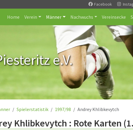
Facebook
Insta
Home
Verein
Männer
Nachwuchs
Vereinsecke
esteritz e.V.
nner
Spielerstatistik
1997/98
Andrey Khlibkevytch
ey Khlibkevytch : Rote Karten (