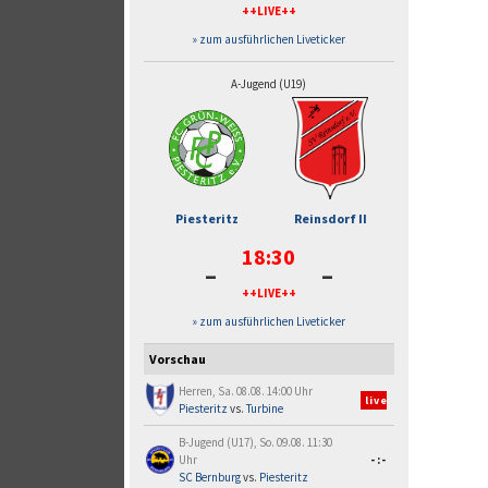
++LIVE++
» zum ausführlichen Liveticker
A-Jugend (U19)
Piesteritz
Reinsdorf II
18:30
-
-
++LIVE++
» zum ausführlichen Liveticker
Vorschau
Herren, Sa. 08.08. 14:00 Uhr
live
Piesteritz
vs.
Turbine
B-Jugend (U17), So. 09.08. 11:30
Uhr
-:-
SC Bernburg
vs.
Piesteritz