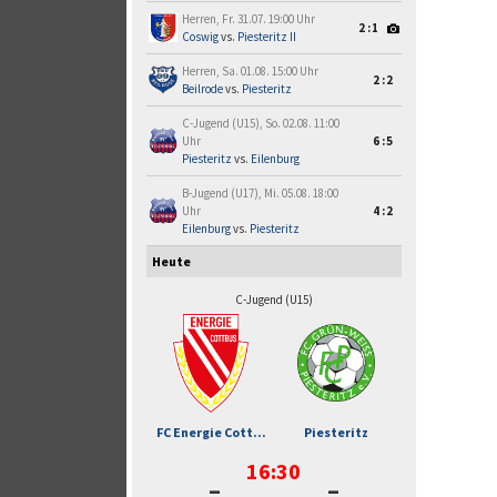
Herren, Fr. 31.07. 19:00 Uhr
2:1
Coswig
vs.
Piesteritz II
Herren, Sa. 01.08. 15:00 Uhr
2:2
Beilrode
vs.
Piesteritz
C-Jugend (U15), So. 02.08. 11:00
Uhr
6:5
Piesteritz
vs.
Eilenburg
B-Jugend (U17), Mi. 05.08. 18:00
Uhr
4:2
Eilenburg
vs.
Piesteritz
Heute
C-Jugend (U15)
FC Energie Cott...
Piesteritz
16:30
-
-