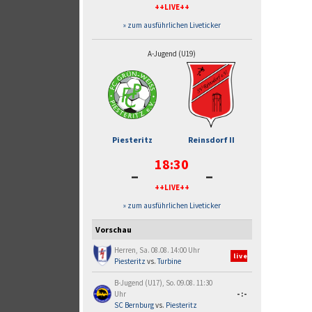
++LIVE++
» zum ausführlichen Liveticker
A-Jugend (U19)
Piesteritz
Reinsdorf II
18:30
-
-
++LIVE++
» zum ausführlichen Liveticker
Vorschau
Herren, Sa. 08.08. 14:00 Uhr
live
Piesteritz
vs.
Turbine
B-Jugend (U17), So. 09.08. 11:30
Uhr
-:-
SC Bernburg
vs.
Piesteritz