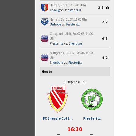
Herren, Fr. 31.07. 19:00 Uhr
2:1
Coswig
vs.
Piesteritz II
Herren, Sa. 01.08. 15:00 Uhr
2:2
Beilrode
vs.
Piesteritz
C-Jugend (U15), So. 02.08. 11:00
Uhr
6:5
Piesteritz
vs.
Eilenburg
B-Jugend (U17), Mi. 05.08. 18:00
Uhr
4:2
Eilenburg
vs.
Piesteritz
Heute
C-Jugend (U15)
FC Energie Cott...
Piesteritz
16:30
-
-