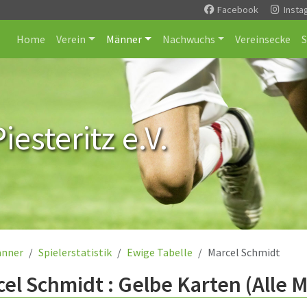
Facebook
Insta
Home
Verein
Männer
Nachwuchs
Vereinsecke
esteritz e.V.
nner
Spielerstatistik
Ewige Tabelle
Marcel Schmidt
el Schmidt : Gelbe Karten (Alle 