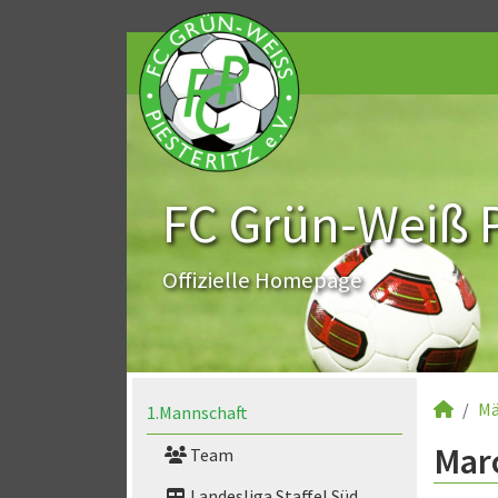
FC Grün-Weiß Pi
Offizielle Homepage
Mä
1.Mannschaft
Marc
Team
Landesliga Staffel Süd