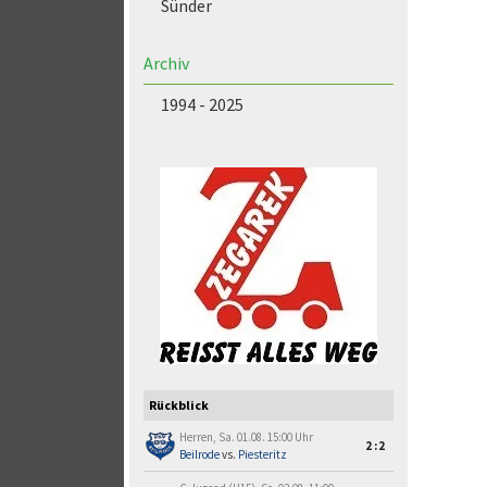
Sünder
Archiv
1994 - 2025
Rückblick
Herren, Sa. 01.08. 15:00 Uhr
2:2
Beilrode
vs.
Piesteritz