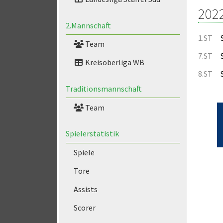
202
2.Mannschaft
1.ST
Team
7.ST
Kreisoberliga WB
8.ST
Traditionsmannschaft
Team
Spielerstatistik
Spiele
Tore
Assists
Scorer