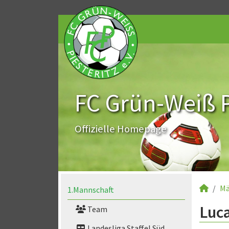
FC Grün-Weiß Pi
Offizielle Homepage
Mä
1.Mannschaft
Luca
Team
Landesliga Staffel Süd