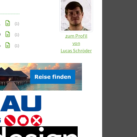
1
(1)
0
(1)
zum Profil
von
5
(1)
Lucas Schröder