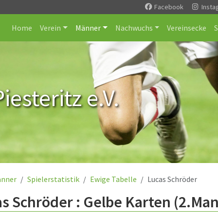
Facebook
Insta
Home
Verein
Männer
Nachwuchs
Vereinsecke
esteritz e.V.
nner
Spielerstatistik
Ewige Tabelle
Lucas Schröder
s Schröder : Gelbe Karten (2.Ma