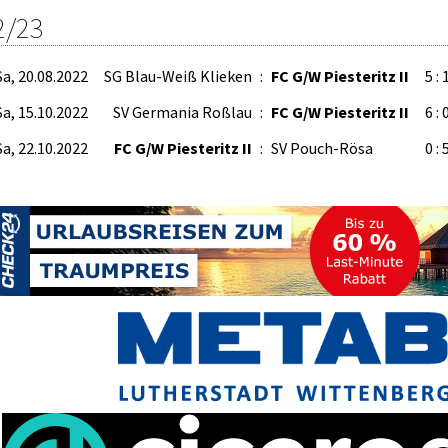
2/23
Sa, 20.08.2022
SG Blau-Weiß Klieken
:
FC G/W Piesteritz II
5 : 
Sa, 15.10.2022
SV Germania Roßlau
:
FC G/W Piesteritz II
6 : 
Sa, 22.10.2022
FC G/W Piesteritz II
:
SV Pouch-Rösa
0 : 