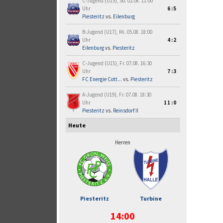
C-Jugend (U15), So. 02.08. 11:00
Uhr
6:5
Piesteritz
vs.
Eilenburg
B-Jugend (U17), Mi. 05.08. 18:00
Uhr
4:2
Eilenburg
vs.
Piesteritz
C-Jugend (U15), Fr. 07.08. 16:30
Uhr
7:3
FC Energie Cott...
vs.
Piesteritz
A-Jugend (U19), Fr. 07.08. 18:30
Uhr
11:0
Piesteritz
vs.
Reinsdorf II
Heute
Herren
Piesteritz
Turbine
14:00