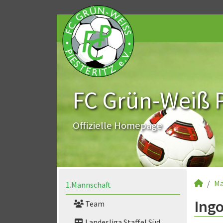
FC Grün-Weiß Pi
Offizielle Homepage
Mä
1.Mannschaft
Ingo
Team
Landesliga Staffel Süd