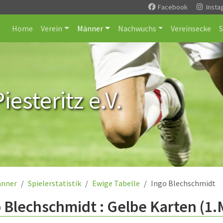
Facebook
Insta
Home
Verein
Männer
Nachwuchs
Vereinsecke
esteritz e.V.
nner
Spielerstatistik
Ewige Tabelle
Ingo Blechschmidt
 Blechschmidt : Gelbe Karten (1