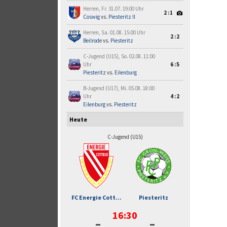
Herren, Fr. 31.07. 19:00 Uhr
2:1
Coswig
vs.
Piesteritz II
Herren, Sa. 01.08. 15:00 Uhr
2:2
Beilrode
vs.
Piesteritz
C-Jugend (U15), So. 02.08. 11:00
Uhr
6:5
Piesteritz
vs.
Eilenburg
B-Jugend (U17), Mi. 05.08. 18:00
Uhr
4:2
Eilenburg
vs.
Piesteritz
Heute
C-Jugend (U15)
FC Energie Cott...
Piesteritz
16:30
-
-