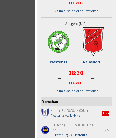
++LIVE++
» zum ausführlichen Liveticker
A-Jugend (U19)
Piesteritz
Reinsdorf II
18:30
-
-
++LIVE++
» zum ausführlichen Liveticker
Vorschau
Herren, Sa. 08.08. 14:00 Uhr
live
Piesteritz
vs.
Turbine
B-Jugend (U17), So. 09.08. 11:30
Uhr
-:-
SC Bernburg
vs.
Piesteritz