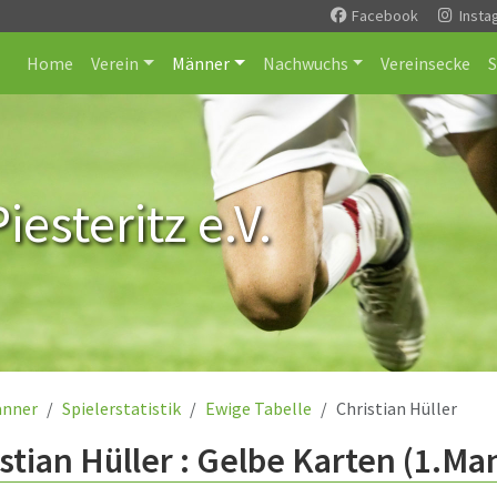
Facebook
Insta
Home
Verein
Männer
Nachwuchs
Vereinsecke
esteritz e.V.
nner
Spielerstatistik
Ewige Tabelle
Christian Hüller
stian Hüller : Gelbe Karten (1.Ma