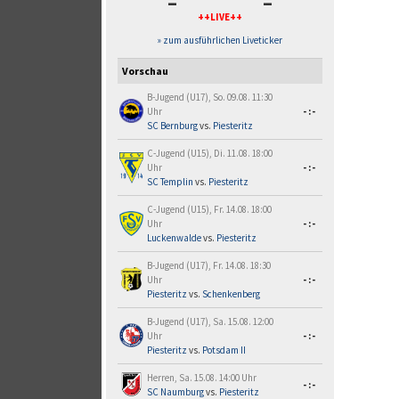
-
-
++LIVE++
» zum ausführlichen Liveticker
Vorschau
B-Jugend (U17), So. 09.08. 11:30
Uhr
-:-
SC Bernburg
vs.
Piesteritz
C-Jugend (U15), Di. 11.08. 18:00
Uhr
-:-
SC Templin
vs.
Piesteritz
C-Jugend (U15), Fr. 14.08. 18:00
Uhr
-:-
Luckenwalde
vs.
Piesteritz
B-Jugend (U17), Fr. 14.08. 18:30
Uhr
-:-
Piesteritz
vs.
Schenkenberg
B-Jugend (U17), Sa. 15.08. 12:00
Uhr
-:-
Piesteritz
vs.
Potsdam II
Herren, Sa. 15.08. 14:00 Uhr
-:-
SC Naumburg
vs.
Piesteritz