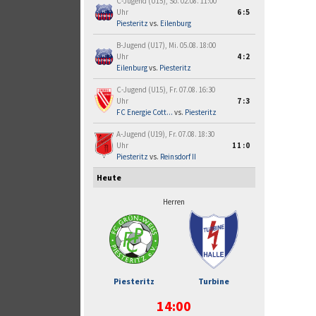
C-Jugend (U15), So. 02.08. 11:00
Uhr
6:5
Piesteritz
vs.
Eilenburg
B-Jugend (U17), Mi. 05.08. 18:00
Uhr
4:2
Eilenburg
vs.
Piesteritz
C-Jugend (U15), Fr. 07.08. 16:30
Uhr
7:3
FC Energie Cott...
vs.
Piesteritz
A-Jugend (U19), Fr. 07.08. 18:30
Uhr
11:0
Piesteritz
vs.
Reinsdorf II
Heute
Herren
Piesteritz
Turbine
14:00