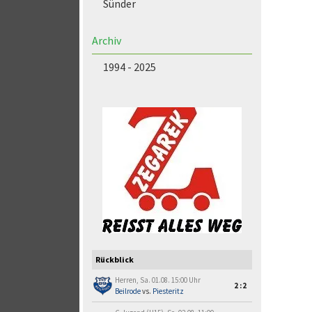
Sünder
Archiv
1994 - 2025
Rückblick
Herren, Sa. 01.08. 15:00 Uhr
2:2
Beilrode
vs.
Piesteritz