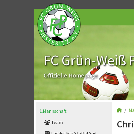
FC Grün-Weiß Pi
Offizielle Homepage
Mä
1.Mannschaft
Chri
Team
Landesliga Staffel Süd