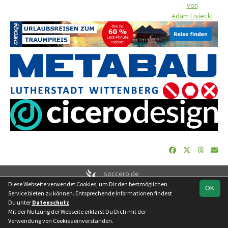
von
Adam Lisiecki
soccero.de
Diese Webseite verwendet Cookies, um Dir den bestmöglichen
© 2006 - 2026
OK
Service bieten zu können. Entsprechende Informationen findest
Besucherstatistik
Geburtstage
Impressum
Datenschutz
Du unter
Datenschutz
.
Kontakt
Mit der Nutzung der Webseite erklärst Du Dich mit der
Verwendung von Cookies einverstanden.