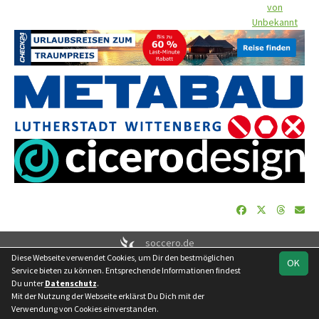
von
Unbekannt
soccero.de
Diese Webseite verwendet Cookies, um Dir den bestmöglichen
© 2006 - 2026
OK
Service bieten zu können. Entsprechende Informationen findest
Besucherstatistik
Geburtstage
Impressum
Datenschutz
Du unter
Datenschutz
.
Kontakt
Mit der Nutzung der Webseite erklärst Du Dich mit der
Verwendung von Cookies einverstanden.