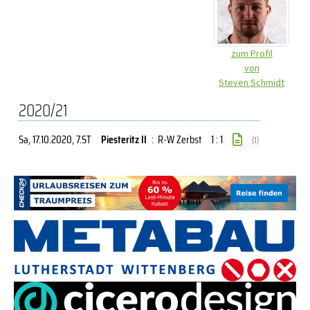
zum Profil
von
Steven Schmidt
2020/21
Sa, 17.10.2020
, 7.ST
Piesteritz II
:
R-W Zerbst
1 : 1
(1)