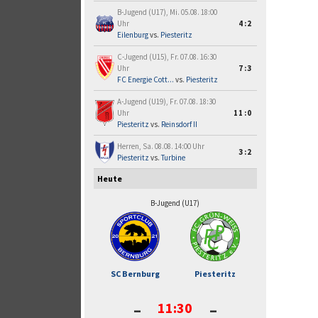
B-Jugend (U17), Mi. 05.08. 18:00
Uhr
4:2
Eilenburg
vs.
Piesteritz
C-Jugend (U15), Fr. 07.08. 16:30
Uhr
7:3
FC Energie Cott...
vs.
Piesteritz
A-Jugend (U19), Fr. 07.08. 18:30
Uhr
11:0
Piesteritz
vs.
Reinsdorf II
Herren, Sa. 08.08. 14:00 Uhr
3:2
Piesteritz
vs.
Turbine
Heute
B-Jugend (U17)
SC Bernburg
Piesteritz
-
-
11:30