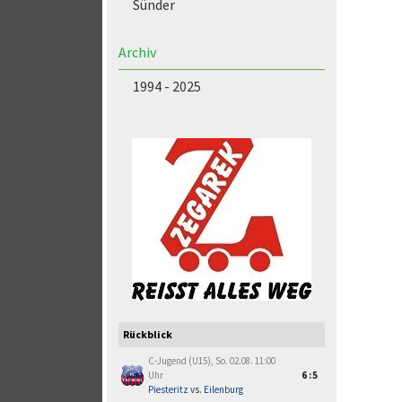
Sünder
Archiv
1994 - 2025
Rückblick
C-Jugend (U15), So. 02.08. 11:00
Uhr
6:5
Piesteritz
vs.
Eilenburg