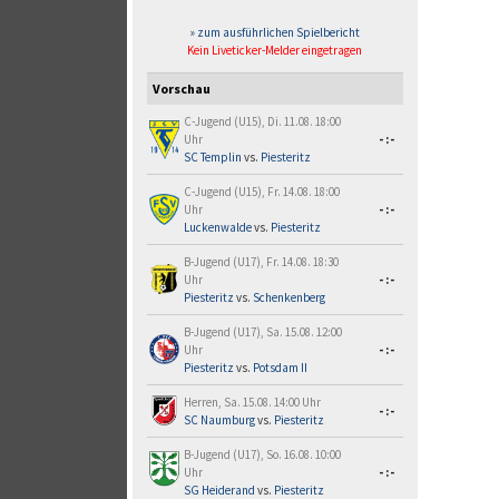
» zum ausführlichen Spielbericht
Kein Liveticker-Melder eingetragen
Vorschau
C-Jugend (U15), Di. 11.08. 18:00
Uhr
-:-
SC Templin
vs.
Piesteritz
C-Jugend (U15), Fr. 14.08. 18:00
Uhr
-:-
Luckenwalde
vs.
Piesteritz
B-Jugend (U17), Fr. 14.08. 18:30
Uhr
-:-
Piesteritz
vs.
Schenkenberg
B-Jugend (U17), Sa. 15.08. 12:00
Uhr
-:-
Piesteritz
vs.
Potsdam II
Herren, Sa. 15.08. 14:00 Uhr
-:-
SC Naumburg
vs.
Piesteritz
B-Jugend (U17), So. 16.08. 10:00
Uhr
-:-
SG Heiderand
vs.
Piesteritz