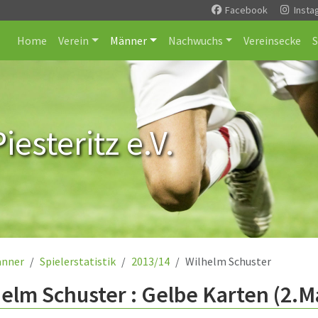
Facebook
Insta
Home
Verein
Männer
Nachwuchs
Vereinsecke
esteritz e.V.
nner
Spielerstatistik
2013/14
Wilhelm Schuster
elm Schuster : Gelbe Karten (2.